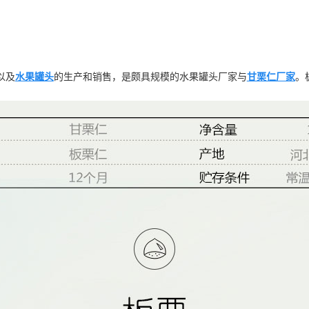
以及
水果罐头
的生产和销售，是颇具规模的水果罐头厂家与
甘栗仁厂家
。