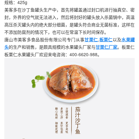
规格：425g
美客多在沙丁鱼罐头生产中，首先将罐盖通过封口机进行抽真空、密
封，外界的空气就无法进入，然后将封好的罐头放入杀菌锅中，高温
高压杀灭罐头内的绝大部分细菌，是罐头符合商业无菌标准，这样在
不添加防腐剂的情况下，也可以在常温下长时间保存。
唐山市美客多食品股份有限公司专门从事
甘栗仁
,
板栗仁
以及
水果罐
头
的生产和销售，是颇具规模的水果罐头厂家与
甘栗仁厂家
。板栗仁
板栗仁水果罐头厂欢迎来电咨询：400-6620-988。