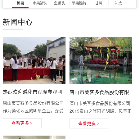
板栗
水果罐头
鱼罐头
苹果脆片
甘薯
礼盒
新闻中心
热烈欢迎遵化市观摩参观团
唐山市美客多食品股份有限
到美客多公司参观考察！
公司2019泰山之旅
唐山市美客多食品股份有限公司
唐山市美客多食品股份有限公司
作为遵化地区的明星企业，深受
2019泰山之旅阳光明媚，风景正
上级政府部门的重视和支持，7
好，公司为全体员工们组织了一
查看更多 >
查看更多 >
月18日上午遵化市长董学忠带领
场有趣且意义非凡的泰山之旅。
由市委...
20...