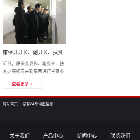
康保县县长、副县长、扶贫
办等领导到公司参观
近日，康保县县长、副县长、扶
贫办等领导来到集团进行考察参
观，先后参观了展厅，剥米车
查看更多 >
间，罐头车间，胡总经理进行陪
同，为各领...
网站首页 |
您有
24
条询盘信息！
关于我们
产品中心
新闻中心
联系我们